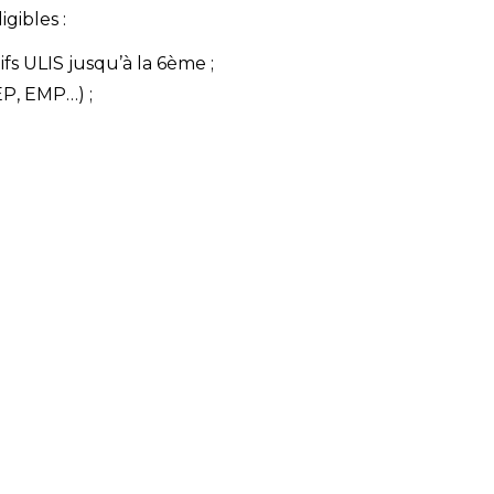
gibles :
fs ULIS jusqu’à la 6ème ;
EP, EMP…) ;