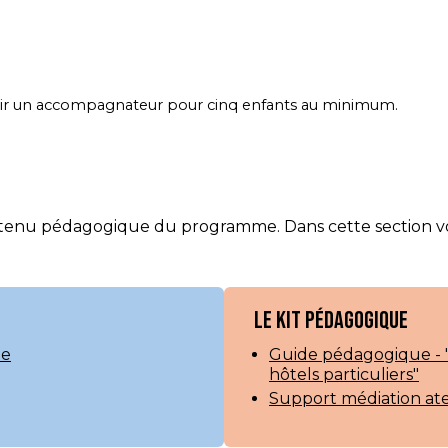
prévoir un accompagnateur pour cinq enfants au minimum.
tenu pédagogique du programme. Dans cette section vo
Le kit pédagogique
me
Guide pédagogique - "A
hôtels particuliers"
Support médiation at