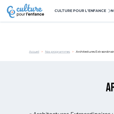
Panneau de gestion des cookies
Navigation princi
CULTURE POUR L'ENFANCE
N
Aller au contenu principal
Accueil
Nos programmes
Architectures Extraordinai
A